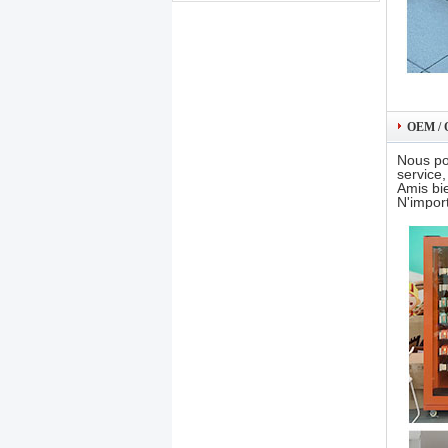
OEM /
Nous po
service,
Amis bi
N'impor