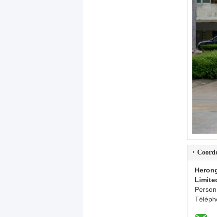
Coord
Herong
Limite
Person
Téléph