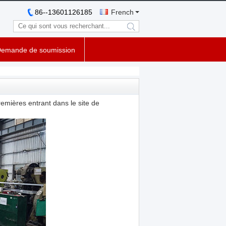
86--13601126185
French
search
emande de soumission
emières entrant dans le site de