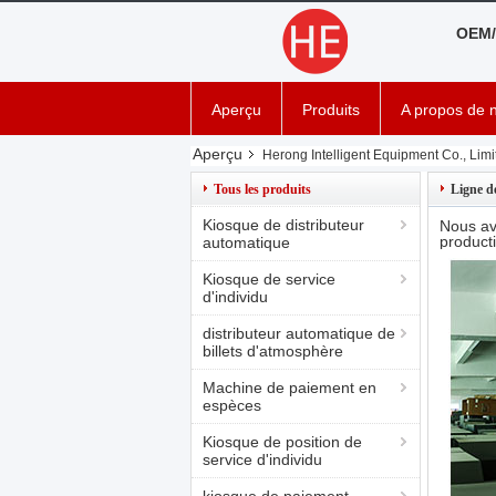
OEM/
Aperçu
Produits
A propos de 
Aperçu
Herong Intelligent Equipment Co., Limit
Tous les produits
Ligne d
Kiosque de distributeur
Nous av
producti
automatique
Kiosque de service
d'individu
distributeur automatique de
billets d'atmosphère
Machine de paiement en
espèces
Kiosque de position de
service d'individu