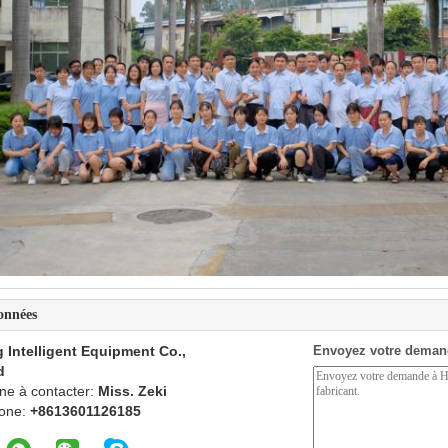
onnées
 Intelligent Equipment Co.,
Envoyez votre deman
d
ne à contacter:
Miss. Zeki
one:
+8613601126185