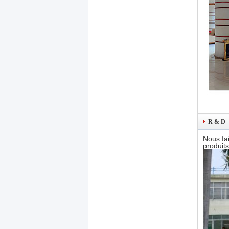
R & D
Nous fa
produits