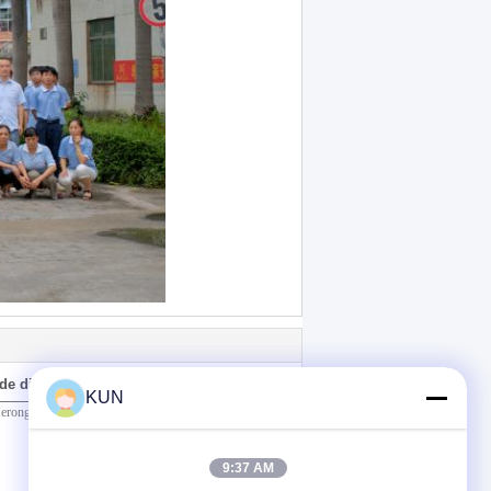
de directement à nous
KUN
9:37 AM