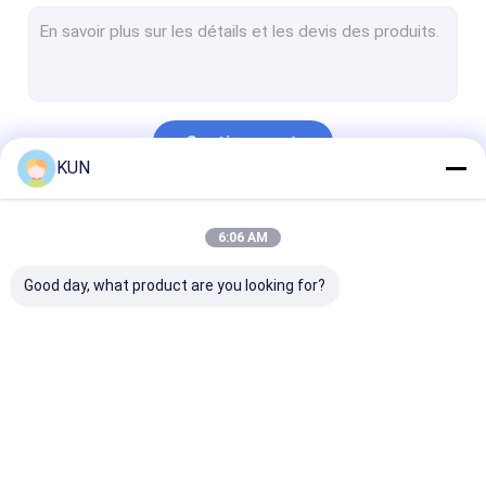
Kiosque de position de service d'individu
kiosque de paiement d'individu
Kiosque de commande d'individu
Continuer
Machine de kiosque de billet
KUN
Kiosque de change
Nos Catégories
6:06 AM
Kiosque de gouvernement
Good day, what product are you looking for?
Machine visuelle de guichet
Kiosque de Bitcoin
Pièces de rechange d'atmosphère
Kiosque de
Kiosque de service
distributeur
Pièces de kiosque
distributeur
d'individu
automatique d
automatique
billets d'atmo