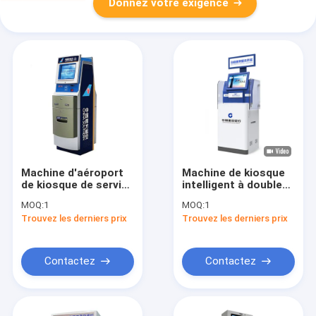
Donnez votre exigence
Machine d'aéroport
Machine de kiosque
de kiosque de service
intelligent à double
d'individu de billet de
écran tactile
MOQ:
1
MOQ:
1
carte de transport
Trouvez les derniers prix
Trouvez les derniers prix
Contactez
Contactez