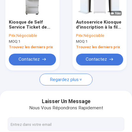
Visite de l'usine
Contrôle de la qualité
Kiosque de Self
Autoservice Kiosque
Service Ticket de
d'inscription à la file
Nous contacter
lecteur de Code QR
d'attente d'enquête
Prix:
Négociable
Prix:
Négociable
de machine de
distributeur terminal
MOQ:
1
MOQ:
1
distributeur de carte
de paiement
Nouvelles
d'écran tactile de
Trouvez les derniers prix
Trouvez les derniers prix
position de Foor de
32 pouces
Demandez un devis
Contactez
Contactez
Regardez plus
Kiosque de distributeur automatique
Kiosque de service d'individu
Laisser Un Message
Nous Vous Répondrons Rapidement
distributeur automatique de billets d'atmosphère
Machine de paiement en espèces