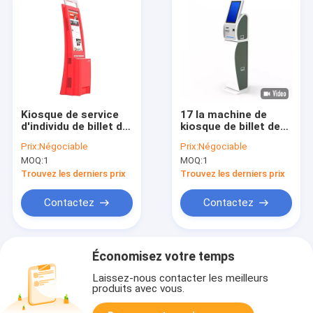
Kiosque de service
17 la machine de
d'individu de billet de
kiosque de billet de
film de 43 pouces
disque transistorisé
Prix:
Négociable
Prix:
Négociable
avec l'écran tactile
de l'unité centrale de
MOQ:
1
MOQ:
1
infrarouge ou
traitement i3 de
capacitif
pouce a adapté le
Trouvez les derniers prix
Trouvez les derniers prix
scanner aux besoins
du client de Code QR
Contactez
Contactez
Économisez votre temps
Laissez-nous contacter les meilleurs
produits avec vous.