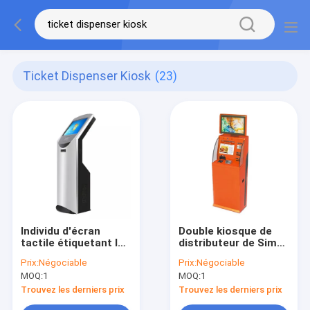
Ticket Dispenser Kiosk
(23)
Individu d'écran
Double kiosque de
tactile étiquetant la
distributeur de Sim
machine sans
Card Vending
Prix:
Négociable
Prix:
Négociable
contact de paiement
Machine Ticket
MOQ:
1
MOQ:
1
de kiosque de
d'écran avec
distributeur
l'accepteur de pièce
Trouvez les derniers prix
Trouvez les derniers prix
de monnaie