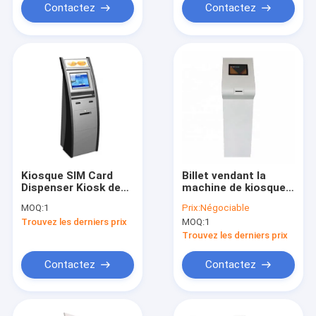
Contactez
Contactez
Kiosque SIM Card
Billet vendant la
Dispenser Kiosk de
machine de kiosque
billet d'aéroport de
pour la gare routière
MOQ:
1
Prix:
Négociable
paiement d'individu
comme équipement
Trouvez les derniers prix
MOQ:
1
de 21,5 pouces
de service
Trouvez les derniers prix
Contactez
Contactez