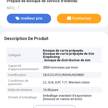
Prepaid de kiosque de service d'individu
MOQ：1
meilleur prix
Contactez
Description De Produit
,
kiosque de carte prépayée
Kiosque de carte prépayée de Sim
Surligner
Dispensing
,
kiosque de distribution de sim
Capacité
2000 morceaux par mois
d'approvisionnement
Certification
CE/CCC/FCC/ROHS/ISO9001
Conditions de
LC, D/A, D/P, T/T, Western Union
paiement
Délai de livraison
15-20 jours
Emballage standard d'exportation
Détails d'emballage
(mousse et caisse en bois)