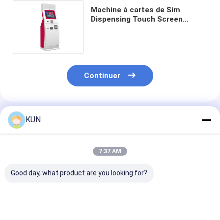
Machine à cartes de Sim
Dispensing Touch Screen
Prepaid de kiosque de service
d'individu
Continuer
Produits Recommandés
KUN
7:37 AM
Good day, what product are you looking for?
Série K HERONG
Série CQ 1-10KVA
23.6 pouces d'