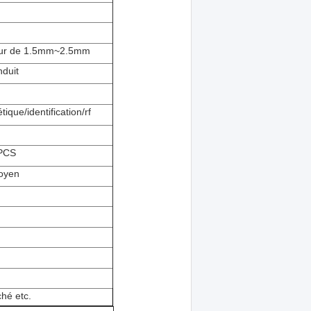
sseur de 1.5mm~2.5mm
nduit
ique/identification/rf
PCS
toyen
hé etc.