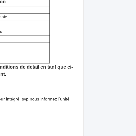
ion
naie
s
itions de détail en tant que ci-
nt.
r intégré, svp nous informez l'unité