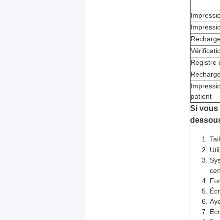
Impressio
Impressi
Recharge
Vérificati
Registre 
Recharge
Impressio
patient
Si vous 
dessous
Tai
Uti
Sys
cen
Fon
Écr
Aye
Écr