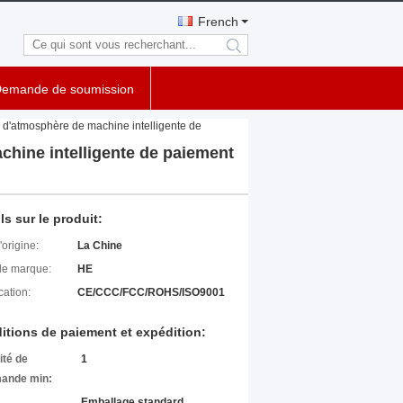
French
search
emande de soumission
 d'atmosphère de machine intelligente de
chine intelligente de paiement
ls sur le produit:
'origine:
La Chine
e marque:
HE
cation:
CE/CCC/FCC/ROHS/ISO9001
itions de paiement et expédition:
ité de
1
ande min:
Emballage standard