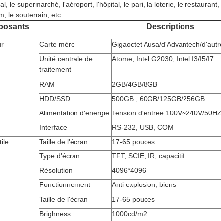
, le supermarché, l'aéroport, l'hôpital, le pari, la loterie, le restaurant, 
, le souterrain, etc.
osants
Descriptions
ur
Carte mère
Gigaoctet Ausa/d'Advantech/d'autr
Unité centrale de
Atome, Intel G2030, Intel I3/I5/I7
traitement
RAM
2GB/4GB/8GB
HDD/SSD
500GB ; 60GB/125GB/256GB
Alimentation d'énergie
Tension d'entrée 100V~240V/50H
Interface
RS-232, USB, COM
ile
Taille de l'écran
17-65 pouces
Type d'écran
TFT, SCIE, IR, capacitif
Résolution
4096*4096
Fonctionnement
Anti explosion, biens
Taille de l'écran
17-65 pouces
Brighness
1000cd/m2