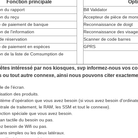
Fonction principale
Opt
n du rapport
Bill Validator
on du reçu
Accepteur de pièce de mon
 de paiement de banque
Reconnaissance de doigt
on de l'information
Reconnaissance des visage
de réservation
Scanner de code barres
 de paiement en espèces
GPRS
n de la liste de Comsumption de
êtes intéressé par nos kiosques, svp informez-nous vos cond
 ou tout autre connexe, ainsi nous pouvons citer exacteme
lle de l'écran.
lisation des produits.
tème d'opération que vous avez besoin (si vous avez besoin d'ordinateu
trale de traitement, le RAM, les SSM et tout le connexe).
ction spéciale que vous avez besoin.
an tactile du besoin ou pas.
z besoin de Wifi ou pas.
ans simples ou les deux latéraux.