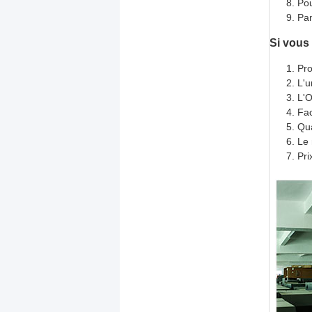
Pou
Pan
Si vous
Pro
L'u
L'O
Fac
Qua
Le 
Pri