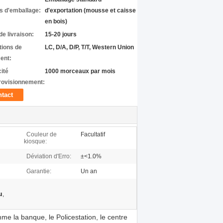
ls d'emballage:
d'exportation (mousse et caisse
en bois)
de livraison:
15-20 jours
tions de
LC, D/A, D/P, T/T, Western Union
ent:
ité
1000 morceaux par mois
rovisionnement:
tact
Couleur de
Facultatif
kiosque:
Déviation d'Erro:
±<1.0%
Garantie:
Un an
u
,
e la banque, le Policestation, le centre