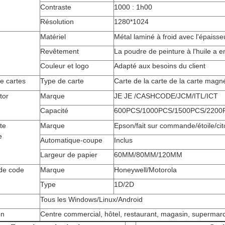
Contraste
1000 : 1h00
Résolution
1280*1024
Matériel
Métal laminé à froid avec l'épai
Revêtement
La poudre de peinture à l'huile a e
Couleur et logo
Adapté aux besoins du client
e cartes
Type de carte
Carte de la carte de la carte magnét
tor
Marque
JE JE /CASHCODE/JCM/ITL/ICT
Capacité
600PCS/1000PCS/1500PCS/2200
te
Marque
Epson/fait sur commande/étoile/ci
e
Automatique-coupe
Inclus
Largeur de papier
60MM/80MM/120MM
de code
Marque
Honeywell/Motorola
Type
1D/2D
Tous les Windows/Linux/Android
on
Centre commercial, hôtel, restaurant, magasin, supermarc