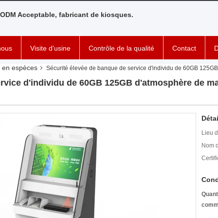
ODM Acceptable, fabricant de kiosques.
nous
Visite d'usine
Contrôle de la qualité
Contact
D
 en espèces
Sécurité élevée de banque de service d'individu de 60GB 125GB
ervice d'individu de 60GB 125GB d'atmosphère de ma
Détai
Lieu d
Nom d
Certifi
Cond
Quant
comm