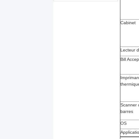
Cabinet
Lecteur d
Bill Accep
Impriman
thermiqu
Scanner 
barres
OS
Applicati