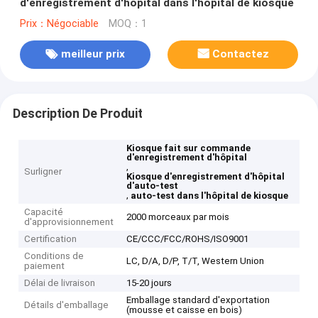
d'enregistrement d'hôpital dans l'hôpital de kiosque
Prix：Négociable
MOQ：1
meilleur prix
Contactez
Description De Produit
Kiosque fait sur commande
d'enregistrement d'hôpital
,
Surligner
Kiosque d'enregistrement d'hôpital
d'auto-test
,
auto-test dans l'hôpital de kiosque
Capacité
2000 morceaux par mois
d'approvisionnement
Certification
CE/CCC/FCC/ROHS/ISO9001
Conditions de
LC, D/A, D/P, T/T, Western Union
paiement
Délai de livraison
15-20 jours
Emballage standard d'exportation
Détails d'emballage
(mousse et caisse en bois)