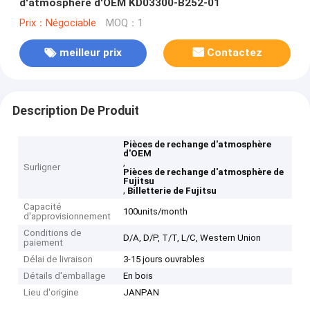
d'atmosphère d'OEM KD03300-B252-01
Prix：Négociable
MOQ：1
meilleur prix
Contactez
Description De Produit
Pièces de rechange d'atmosphère
d'OEM
,
Surligner
Pièces de rechange d'atmosphère de
Fujitsu
,
Billetterie de Fujitsu
Capacité
100units/month
d'approvisionnement
Conditions de
D/A, D/P, T/T, L/C, Western Union
paiement
Délai de livraison
3-15 jours ouvrables
Détails d'emballage
En bois
Lieu d'origine
JANPAN