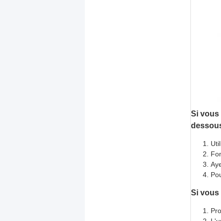
Si vous 
dessous
Uti
Fon
Aye
Pou
Si vous
Pro