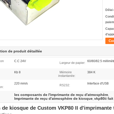
Délai 
Condi
paiem
Capac
d'app
Con
tion de produit détaillée
ion
C.C 24V
60/80/82.5 millimèt
Largeur de papier:
Kb 8
Mémoire
384 K
instantanée:
220 mm/s
Interface d'USB
RS232:
on:
les composants de l'imprimante de reçu d'atmosphère
,
Imprimante de reçu d'atmosphère de kiosque
vkp80ii fa
,
s de kiosque de Custom VKP80 II d'imprimante