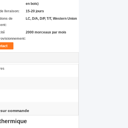
en bois)
de livraison:
15-20 jours
tions de
LC, D/A, D/P, T/T, Western Union
ent:
ité
2000 morceaux par mois
rovisionnement:
tact
res
it sur commande
 thermique