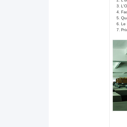
L'u
L'O
Fac
Qua
Le 
Pri