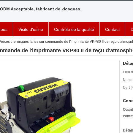
ODM Acceptable, fabricant de kiosques.
nous
Visite d'usine
Contrôle de la qualité
Contact
D
Pièces thermiques faites sur commande de l'imprimante VKP80 II de reçu d'atmosp
ommande de l'imprimante VKP80 II de reçu d'atmosph
Détai
Lieu d
Nom d
Certifi
Cond
Quant
comm
Détai