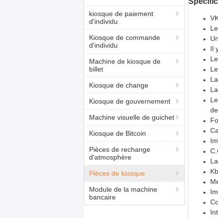
Spécifi
kiosque de paiement
VK
d'individu
Le
Kiosque de commande
Un
d'individu
Il
Le
Machine de kiosque de
billet
Le
La
Kiosque de change
La
Le
Kiosque de gouvernement
de
Machine visuelle de guichet
Fo
Ca
Kiosque de Bitcoin
Im
Pièces de rechange
C.
d'atmosphère
La
Kb
Pièces de kiosque
Mé
Module de la machine
Im
bancaire
Co
In