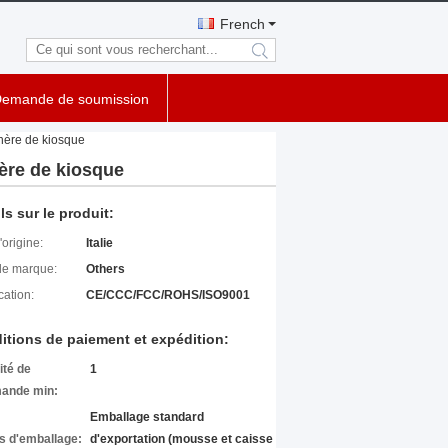
French
search
emande de soumission
hère de kiosque
ère de kiosque
ls sur le produit:
'origine:
Italie
e marque:
Others
cation:
CE/CCC/FCC/ROHS/ISO9001
itions de paiement et expédition:
ité de
1
ande min:
Emballage standard
ls d'emballage:
d'exportation (mousse et caisse