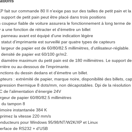
cations
P fait sur commande 80 II n'exige pas sur des tailles de petit pain et la
 support de petit pain peut être placé dans trois positions
 coupeur fiable de voiture assurera le fonctionnement à long terme de
 y a une fonction de rétracter et d'émettre un billet
 panneau avant est équipé d'une indication légère
 statut d'imprimante est surveillé par quatre types de capteurs
 largeur de papier est de 60/80/82.5 millimètres, d'utilisateur-réglable.
 densité de papier est 60/100 gr/m2.
 diamètre maximum du petit pain est de 180 millimètres. Le support de p
rrière ou au-dessous de l'imprimante.
nctions du dessin dedans et d'émettre un billet.
pteurs : extrémité de papier, marque noire, disponibilité des billets, c
pression thermique 8 dots/mm, non décapotables. Dpi de la résolution
C de l'alimentation d'énergie 24V
rgeur de papier 60/80/82.5 millimètres
 du tampon 8
moire instantanée 384 K
primez la vitesse 220 mm/s
nducteurs pour Windows 95/98/NT/W2K/XP et Linux
terface de RS232 + d'USB