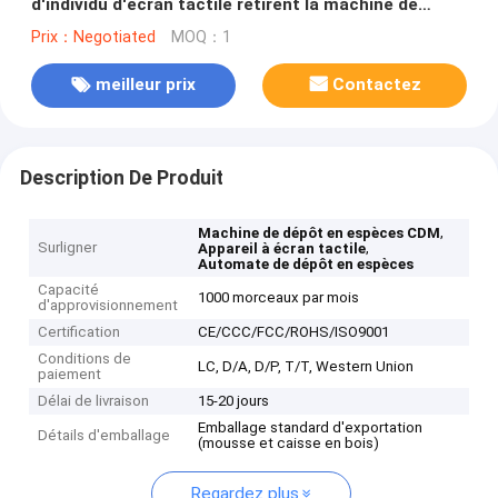
d'individu d'écran tactile retirent la machine de
kiosque du distributeur automatique de billets CDM
Prix：Negotiated
MOQ：1
meilleur prix
Contactez
Description De Produit
,
Machine de dépôt en espèces CDM
Surligner
,
Appareil à écran tactile
Automate de dépôt en espèces
Capacité
1000 morceaux par mois
d'approvisionnement
Certification
CE/CCC/FCC/ROHS/ISO9001
Conditions de
LC, D/A, D/P, T/T, Western Union
paiement
Délai de livraison
15-20 jours
Emballage standard d'exportation
Détails d'emballage
(mousse et caisse en bois)
Regardez plus