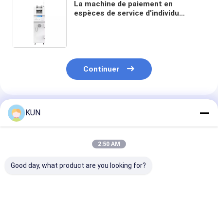
La machine de paiement en
espèces de service d'individu
d'écran tactile retirent la machine
de kiosque du distributeur
automatique de billets CDM
Continuer
Produits Recommandés
KUN
2:50 AM
Good day, what product are you looking for?
Terminal libre-
Terminal libre-
Machine de dé
service bancaire
service bancaire de
vrac CDM-T68