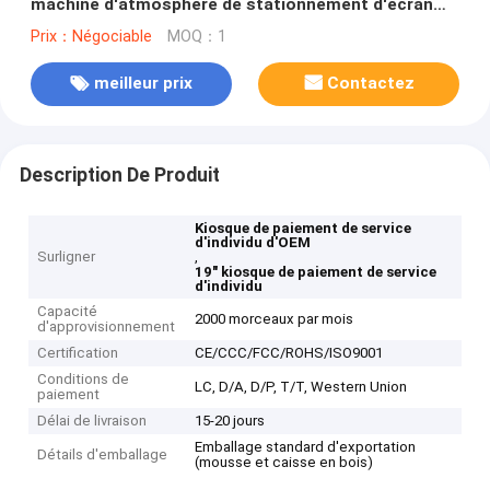
machine d'atmosphère de stationnement d'écran
tactile
Prix：Négociable
MOQ：1
meilleur prix
Contactez
Description De Produit
Kiosque de paiement de service
d'individu d'OEM
Surligner
,
19" kiosque de paiement de service
d'individu
Capacité
2000 morceaux par mois
d'approvisionnement
Certification
CE/CCC/FCC/ROHS/ISO9001
Conditions de
LC, D/A, D/P, T/T, Western Union
paiement
Délai de livraison
15-20 jours
Emballage standard d'exportation
Détails d'emballage
(mousse et caisse en bois)