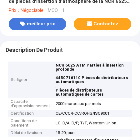
de pièces d'insertion d'atmosphère de la NCR 6625
de pièces d'atmosphère
Prix：Négociable
MOQ：1
meilleur prix
Contactez
Description De Produit
NCR 6625 ATM Parties à insertion
profonde
,
4450716110 Pièces de distributeurs
Surligner
automatiques
,
Pièces de distributeurs
automatiques de cartes
Capacité
2000 morceaux par mois
d'approvisionnement
Certification
CE/CCC/FCC/ROHS/ISO9001
Conditions de
LC, D/A, D/P, T/T, Western Union
paiement
Délai de livraison
15-20 jours