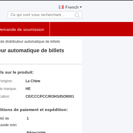
French
search
emande de soumission
e distributeur automatique de billets
ur automatique de billets
ls sur le produit:
'origine:
La Chine
e marque:
HE
cation:
CE/CCC/FCC/ROHS/ISO9001
itions de paiement et expédition:
ité de
1
ande min:
Négociable