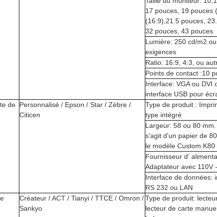
Taille du moniteur: 10,
17 pouces, 19 pouces 
(16:9),21.5 pouces, 23
32 pouces, 43 pouces
Lumière: 250 cd/m2 ou 
exigences
Ratio: 16:9, 4:3, ou aut
Points de contact :10 p
Interface: VGA ou DVI
interface USB pour écra
te de
Personnalisé / Epson / Star / Zèbre /
Type de produit : Impr
Citicen
type intégré
Largeur: 58 ou 80 mm. 
s'agit d'un papier de 8
le modèle Custom K80
Fournisseur d' alimenta
Adaptateur avec 110V 
Interface de données: 
RS 232 ou LAN
de
Créateur / ACT / Tianyi / TTCE / Omron /
Type de produit: lecteu
Sankyo
lecteur de carte manuel