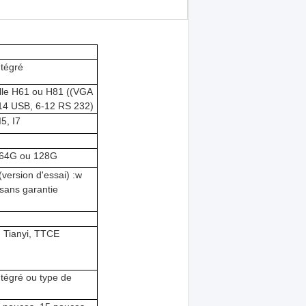
ntégré
elle H61 ou H81 ((VGA
14 USB, 6-12 RS 232)
I5, I7
 64G ou 128G
(version d'essai) :w
sans garantie
 Tianyi, TTCE
ntégré ou type de