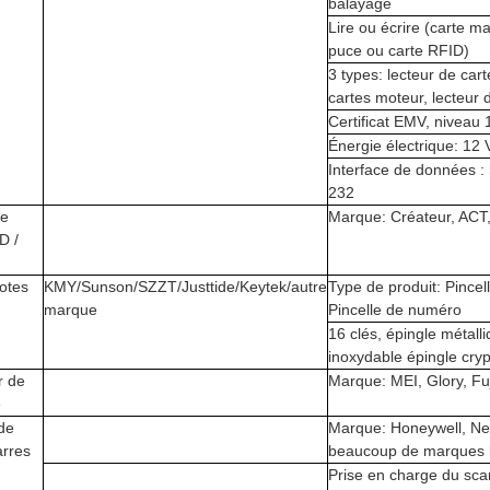
balayage
Lire ou écrire (carte m
puce ou carte RFID)
3 types: lecteur de car
cartes moteur, lecteur 
Certificat EMV, niveau
Énergie électrique: 12 
Interface de données :
232
de
Marque: Créateur, ACT,
D /
otes
KMY/Sunson/SZZT/Justtide/Keytek/autre
Type de produit: Pincel
marque
Pincelle de numéro
16 clés, épingle métall
inoxydable épingle cryp
r de
Marque: MEI, Glory, Fuj
e
de
Marque: Honeywell, N
arres
beaucoup de marques l
Prise en charge du sca