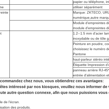
papier ou téléphone, i
ne
utiliser séparément
einte
Marque: ZKTECO, URU
numérique,autre marq
Module d'empreintes di
module d'empreintes dig
t
1.2--1.5 mm d'acier lam
inoxydable ou de tôle 
Peinture en poudre, cou
choisissez le numéro d
Pantone
haut-parleur stéréo int
Étiquette Impression d
panneau arrière RJ-45*
entrée d'alimentation 
 commandez chez nous, vous obtiendrez ces avantages:
 êtes intéressé par nos kiosques, veuillez nous informer de
oute autre question connexe, afin que nous puissions vous c
lle de l'écran.
lisation des produits.