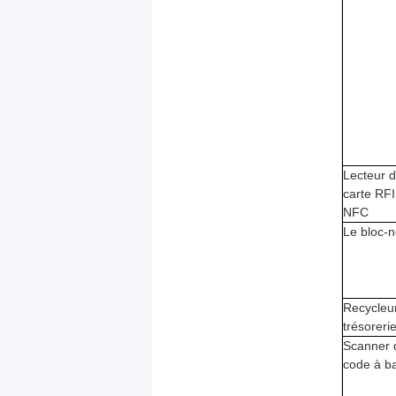
Lecteur 
carte RFI
NFC
Le bloc-n
Recycleu
trésoreri
Scanner 
code à b