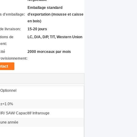
Emballage standard
ls d'emballage:
d'exportation (mousse et caisse
en bois)
de livraison:
15-20 jours
tions de
LC, D/A, D/P, T/T, Western Union
ent:
ité
2000 morceaux par mois
rovisionnement:
tact
Optionnel
±<1.0%
IR/ SAW/ Capacitif/ Infrarouge
une année