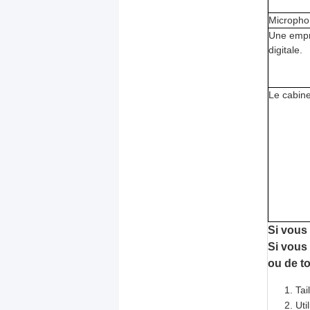
Micropho
Une empr
digitale.
Le cabine
Si vous
Si vous
ou de t
Tai
Uti