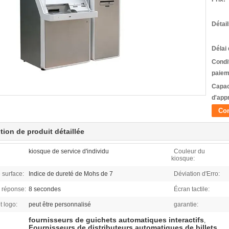
Détai
Délai 
Condi
paiem
Capac
d'app
Con
tion de produit détaillée
kiosque de service d'individu
Couleur du
kiosque:
 surface:
Indice de dureté de Mohs de 7
Déviation d'Erro:
 réponse:
8 secondes
Écran tactile:
t logo:
peut être personnalisé
garantie:
fournisseurs de guichets automatiques interactifs
,
Fournisseurs de distributeurs automatiques de billets
,