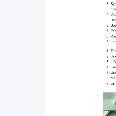
Sys
pro
Vou
Bes
Bes
Écr
Pou
Le
Tem
Une
L'O
Fac
Une
Mei
Un 