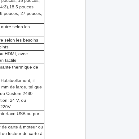
1 pouces, 15 pouces,
(4:3),18.5 pouces
.8 pouces, 27 pouces,
autre selon les
re selon les besoins
oints
 ou HDMI, avec
n tactile
imante thermique de
Habituellement, il
0 mm de large, tel que
 ou Custom 2480
tion: 24 V, ou
-220V
interface USB ou port
r de carte à moteur ou
 ou lecteur de carte à