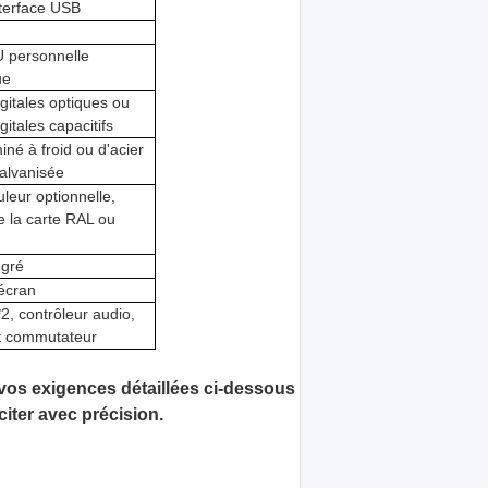
nterface USB
 personnelle
ue
gitales optiques ou
itales capacitifs
iné à froid ou d'acier
galvanisée
leur optionnelle,
e la carte RAL ou
égré
'écran
2, contrôleur audio,
et commutateur
 vos exigences détaillées ci-dessous
iter avec précision.