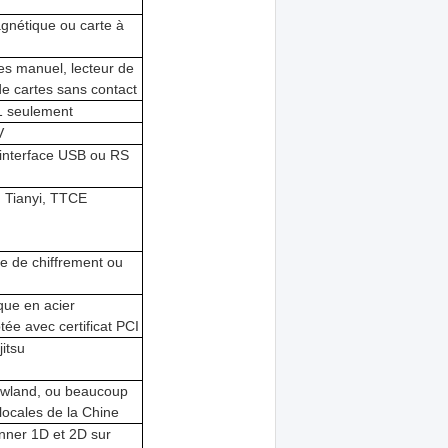
agnétique ou carte à
tes manuel, lecteur de
de cartes sans contact
 1 seulement
V
 interface USB ou RS
 Tianyi, TTCE
le de chiffrement ou
ique en acier
tée avec certificat PCI
itsu
ewland, ou beaucoup
ocales de la Chine
nner 1D et 2D sur