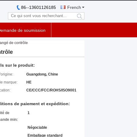
86--13601126185
French
search
emande de soumission
langé de contrôle
trôle
ls sur le produit:
'origine:
Guangdong, Chine
e marque:
HE
cation:
CE/CCC/FCC/ROHS/ISO9001
itions de paiement et expédition:
ité de
1
ande min:
Négociable
Emballage standard