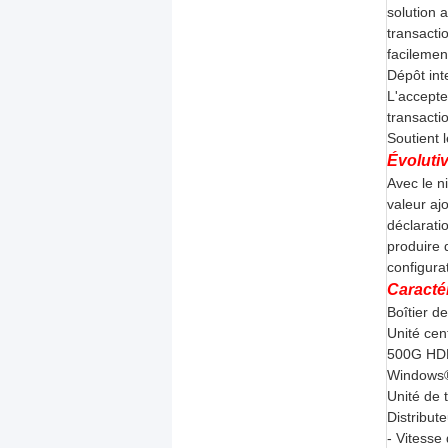
solution 
transacti
facilemen
Dépôt inte
L'accepte
transacti
Soutient 
Évolutiv
Avec le n
valeur aj
déclarati
produire 
configura
Caracté
Boîtier 
Unité cen
500G HDD
Windows®
Unité de 
Distribute
- Vitesse