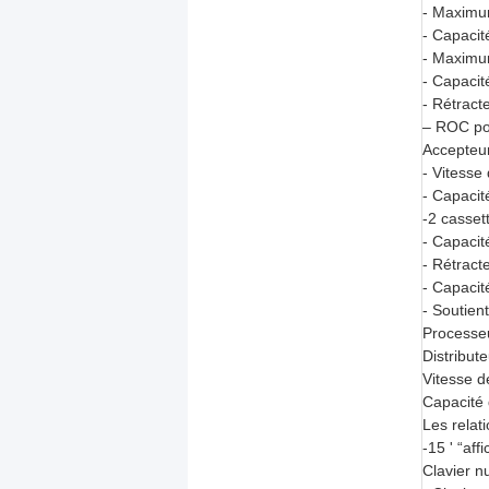
- Maximum
- Capacit
- Maximu
- Capacit
- Rétract
– ROC pou
Accepteur
- Vitesse
- Capacit
-2 casset
- Capacit
- Rétract
- Capacit
- Soutien
Processeu
Distribut
Vitesse d
Capacité d
Les relati
-15 ' “af
Clavier 