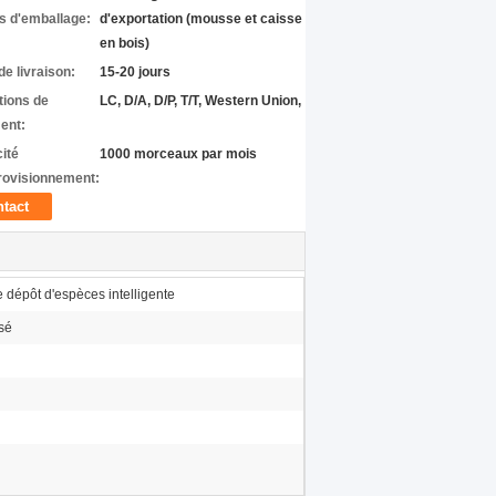
ls d'emballage:
d'exportation (mousse et caisse
en bois)
de livraison:
15-20 jours
tions de
LC, D/A, D/P, T/T, Western Union,
ent:
ité
1000 morceaux par mois
rovisionnement:
tact
 dépôt d'espèces intelligente
sé