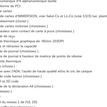
 numérique 4*4 alphanumérique tactile
nforme de PCI
e cartes
 de cartes d'IMMERSION, voie Salut-Co et Lo-Co (voie 1/2/3) lue, plai
lsionnant (choisir.)
 de cartes motorisé (choisissez.)
/auteur sans contact de carte à puce (choisissez.)
te de reçu
te thermique graphique de -80mm 203DPI
z et rétractez la capacité
e de journal (choisissez.) :
e de journal à hauteur de matrice de points de vitesse
nte thermique
(choisir.) :
e avec l'ADA, l'audio de haute qualité et/ou le cric de casque
e code barres (choisissez.)
D et 2D code
e de la déclaration A4 (choisissez.)
sissez.)
é
rt du niveau 1 de l'UL 291