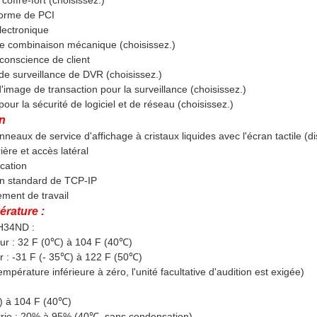
coffre-fort (choisissez.)
orme de PCI
lectronique
e combinaison mécanique (choisissez.)
 conscience de client
e surveillance de DVR (choisissez.)
'image de transaction pour la surveillance (choisissez.)
ur la sécurité de logiciel et de réseau (choisissez.)
en
anneaux de service d'affichage à cristaux liquides avec l'écran tactile (d
ière et accès latéral
ation
n standard de TCP-IP
ment de travail
érature :
H34ND :
ieur : 32 F (0℃) à 104 F (40℃)
ur : -31 F (- 35℃) à 122 F (50℃)
empérature inférieure à zéro, l'unité facultative d'audition est exigée)
) à 104 F (40℃)
rie : 20% à 95% (40℃, sans condensation)