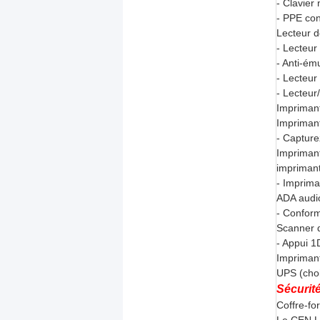
- Clavier
- PPE co
Lecteur d
- Lecteur
- Anti-ému
- Lecteur
- Lecteur
Impriman
Impriman
- Capture
Imprimant
imprimant
- Imprima
ADA audio 
- Conform
Scanner d
- Appui 1
Imprimant
UPS (choi
Sécurit
Coffre-fo