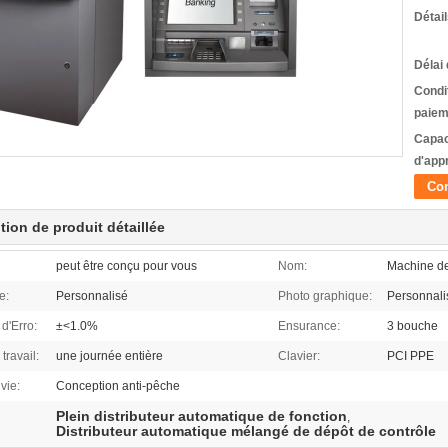
Détai
Délai 
Condi
paiem
Capac
d'app
Con
tion de produit détaillée
peut être conçu pour vous
Nom:
Machine de
e:
Personnalisé
Photo graphique:
Personnali
d'Erro:
±<1.0%
Ensurance:
3 bouche
travail:
une journée entière
Clavier:
PCI PPE
vie:
Conception anti-pêche
Plein distributeur automatique de fonction
,
Distributeur automatique mélangé de dépôt de contrôle