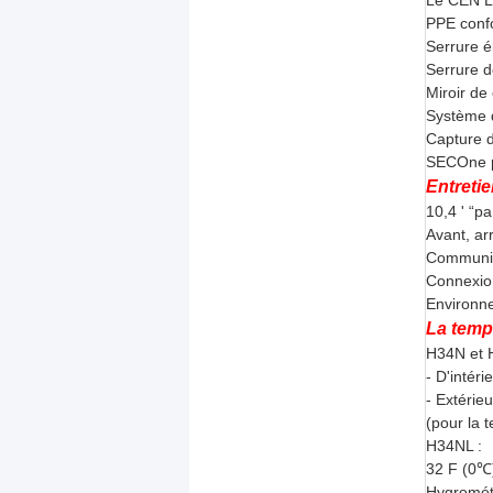
Le CEN L 
PPE conf
Serrure é
Serrure d
Miroir de
Système d
Capture d
SECOne po
Entreti
10,4 ' “p
Avant, arr
Communic
Connexio
Environne
La temp
H34N et 
- D'intér
- Extérie
(pour la t
H34NL :
32 F (0℃
Hygromét