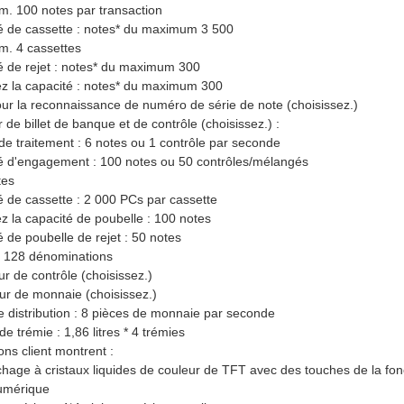
. 100 notes par transaction
é de cassette : notes* du maximum 3 500
m. 4 cassettes
é de rejet : notes* du maximum 300
ez la capacité : notes* du maximum 300
r la reconnaissance de numéro de série de note (choisissez.)
 de billet de banque et de contrôle (choisissez.) :
 de traitement : 6 notes ou 1 contrôle par seconde
é d'engagement : 100 notes ou 50 contrôles/mélangés
tes
é de cassette : 2 000 PCs par cassette
ez la capacité de poubelle : 100 notes
é de poubelle de rejet : 50 notes
t 128 dénominations
r de contrôle (choisissez.)
eur de monnaie (choisissez.)
e distribution : 8 pièces de monnaie par seconde
e trémie : 1,86 litres * 4 trémies
ons client montrent :
fichage à cristaux liquides de couleur de TFT avec des touches de la fonct
numérique