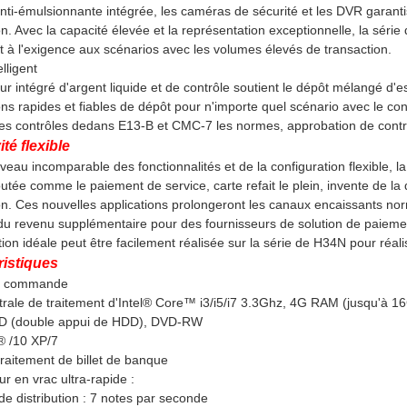
anti-émulsionnante intégrée, les caméras de sécurité et les DVR garan
on. Avec la capacité élevée et la représentation exceptionnelle, la sér
t à l'exigence aux scénarios avec les volumes élevés de transaction.
lligent
ur intégré d'argent liquide et de contrôle soutient le dépôt mélangé d'e
ons rapides et fiables de dépôt pour n'importe quel scénario avec le cont
les contrôles dedans E13-B et CMC-7 les normes, approbation de contr
ité flexible
iveau incomparable des fonctionnalités et de la configuration flexible, l
outée comme le paiement de service, carte refait le plein, invente de la d
on. Ces nouvelles applications prolongeront les canaux encaissants n
du revenu supplémentaire pour des fournisseurs de solution de paiement
tion idéale peut être facilement réalisée sur la série de H34N pour réali
ristiques
de commande
trale de traitement d'Intel® Core™ i3/i5/i7 3.3Ghz, 4G RAM (jusqu'à 1
 (double appui de HDD), DVD-RW
 /10 XP/7
traitement de billet de banque
ur en vrac ultra-rapide :
 de distribution : 7 notes par seconde