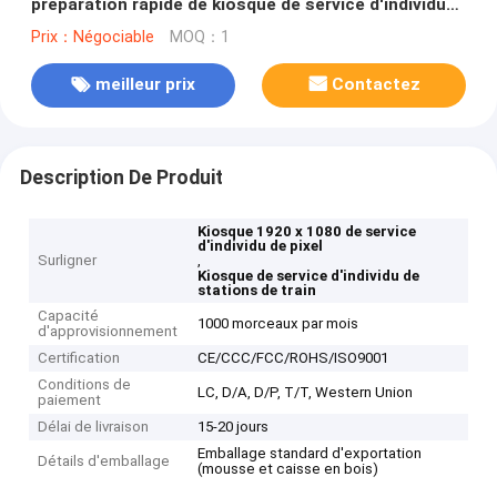
préparation rapide de kiosque de service d'individu
de pixel train des stations que les aéroports
Prix：Négociable
MOQ：1
chronomètrent la coutume critique de facteur
meilleur prix
Contactez
Description De Produit
Kiosque 1920 x 1080 de service
d'individu de pixel
Surligner
,
Kiosque de service d'individu de
stations de train
Capacité
1000 morceaux par mois
d'approvisionnement
Certification
CE/CCC/FCC/ROHS/ISO9001
Conditions de
LC, D/A, D/P, T/T, Western Union
paiement
Délai de livraison
15-20 jours
Emballage standard d'exportation
Détails d'emballage
(mousse et caisse en bois)