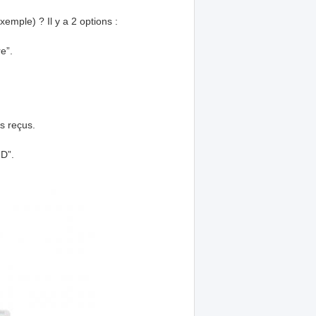
ple) ? Il y a 2 options :
e”.
s reçus.
GD”.