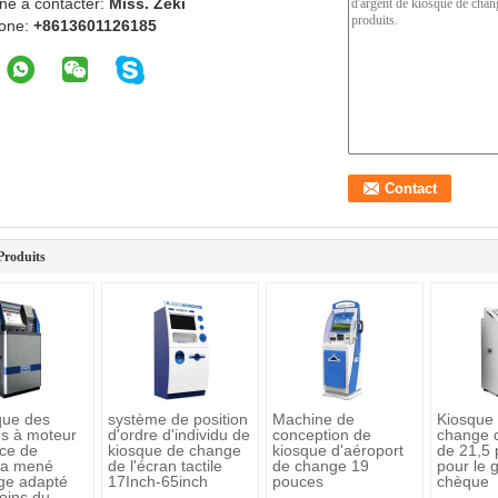
ne à contacter:
Miss. Zeki
one:
+8613601126185
Produits
que des
système de position
Machine de
Kiosque 
es à moteur
d'ordre d'individu de
conception de
change 
ice de
kiosque de change
kiosque d'aéroport
de 21,5
 a mené
de l'écran tactile
de change 19
pour le 
age adapté
17Inch-65inch
pouces
chèque
oins du