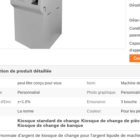
Détai
Délai 
Condi
paiem
Capac
d'app
Con
tion de produit détaillée
peut être conçu pour vous
Nom:
Machine de
e:
Personnalisé
Photo graphique:
Personnali
d'Erro:
±<1.0%
Ensurance:
3 bouche
La norme
Couleur:
Pour les p
Kiosque standard de change
Kiosque de change de pièc
,
Kiosque de change de banque
monnaie d'argent de kiosque de change pour l'argent liquide de machi