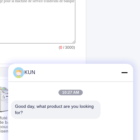
(
0
/ 3000)
KUN
10:27 AM
Good day, what product are you looking 
for?
futé de
Kiosques
de banque
d'automation
 pouces
d'opérations
gisement de
bancaires
d'échange d'argent
d'ODM RS232 avec