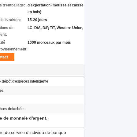
ls d'emballage:
d'exportation (mousse et caisse
en bois)
de livraison:
15-20 jours
tions de
LC, D/A, D/P, T/T, Western Union,
ent:
ité
1000 morceaux par mois
rovisionnement:
tact
 dépôt d'espèces intelligente
sé
ièces détachées
e de monnaie d'argent
,
ne de service d'individu de banque