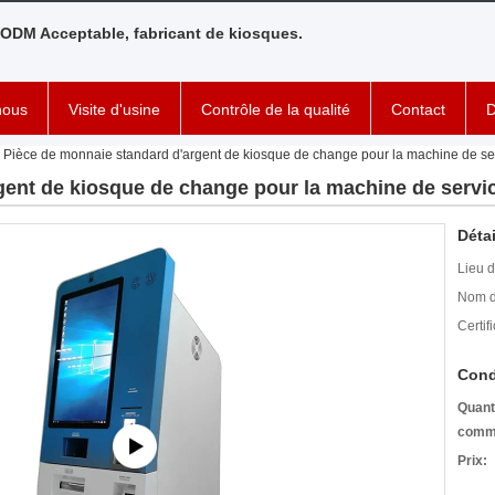
ODM Acceptable, fabricant de kiosques.
nous
Visite d'usine
Contrôle de la qualité
Contact
D
Pièce de monnaie standard d'argent de kiosque de change pour la machine de se
gent de kiosque de change pour la machine de servi
Détai
Lieu d
Nom d
Certifi
Cond
Quant
comm
Prix: