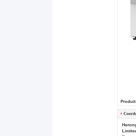
Produit
Coord
Herong
Limite