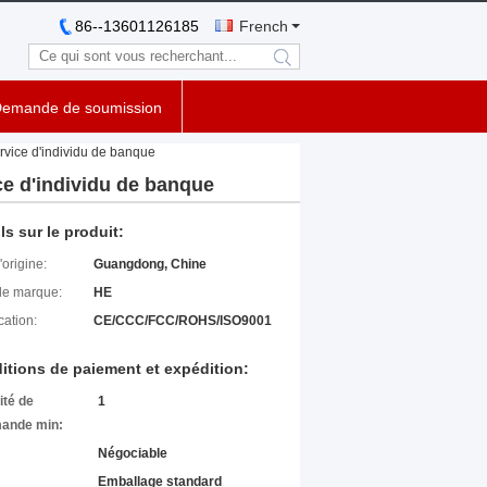
86--13601126185
French
search
emande de soumission
rvice d'individu de banque
ce d'individu de banque
ls sur le produit:
'origine:
Guangdong, Chine
e marque:
HE
cation:
CE/CCC/FCC/ROHS/ISO9001
itions de paiement et expédition:
ité de
1
ande min:
Négociable
Emballage standard