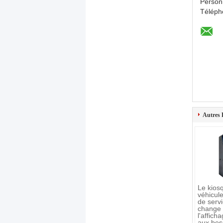
Person
Téléph
Autres 
Le kios
véhicul
de serv
change
l'affich
aux bes