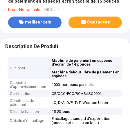
de paiement en espèces écran tactile de 15 pouces
Prix：Négociable
MOQ：1
meilleur prix
Contactez
Description De Produit
Machine de paiement en espèces
d'écran de 14 pouces
Surligner
,
Machine debout libre de paiement en
espèces
Capacité
1000 morceaux par mois
d'approvisionnement
Certification
CE/CCC/FCC/ROHS/ISO9001
Conditions de
LC, D/A, D/P, T/T, Western Union
paiement
Délai de livraison
15-20 jours
Emballage standard d'exportation
Détails d'emballage
(mousse et caisse en bois)