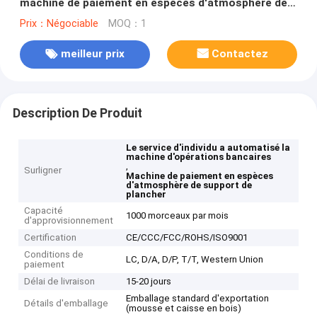
machine de paiement en espèces d'atmosphère de
service d'individu
Prix：Négociable
MOQ：1
meilleur prix
Contactez
Description De Produit
Le service d'individu a automatisé la
machine d'opérations bancaires
,
Surligner
Machine de paiement en espèces
d'atmosphère de support de
plancher
Capacité
1000 morceaux par mois
d'approvisionnement
Certification
CE/CCC/FCC/ROHS/ISO9001
Conditions de
LC, D/A, D/P, T/T, Western Union
paiement
Délai de livraison
15-20 jours
Emballage standard d'exportation
Détails d'emballage
(mousse et caisse en bois)