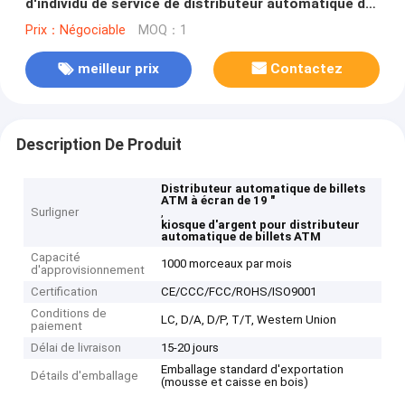
d'individu de service de distributeur automatique de
billets d'atmosphère d'écran de 19"
Prix：Négociable
MOQ：1
meilleur prix
Contactez
Description De Produit
Distributeur automatique de billets
ATM à écran de 19 "
Surligner
,
kiosque d'argent pour distributeur
automatique de billets ATM
Capacité
1000 morceaux par mois
d'approvisionnement
Certification
CE/CCC/FCC/ROHS/ISO9001
Conditions de
LC, D/A, D/P, T/T, Western Union
paiement
Délai de livraison
15-20 jours
Emballage standard d'exportation
Détails d'emballage
(mousse et caisse en bois)