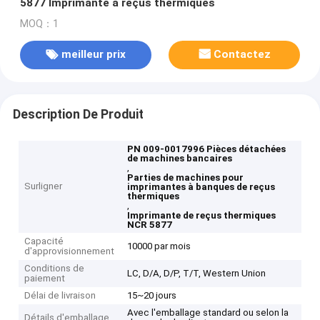
5877 Imprimante à reçus thermiques
MOQ：1
meilleur prix
Contactez
Description De Produit
PN 009-0017996 Pièces détachées
de machines bancaires
,
Parties de machines pour
Surligner
imprimantes à banques de reçus
thermiques
,
Imprimante de reçus thermiques
NCR 5877
Capacité
10000 par mois
d'approvisionnement
Conditions de
LC, D/A, D/P, T/T, Western Union
paiement
Délai de livraison
15~20 jours
Avec l'emballage standard ou selon la
Détails d'emballage