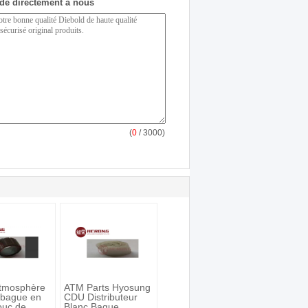
de directement à nous
(
0
/ 3000)
tmosphère
ATM Parts Hyosung
a bague en
CDU Distributeur
ouc de
Blanc Bague