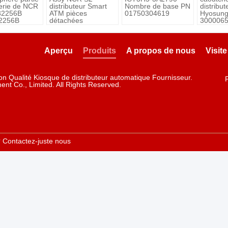
tterie de NCR
distributeur Smart
Nombre de base PN
distribut
32256B
ATM pièces
01750304619
Hyosun
2256B
détachées
3000065
6 vente 
d&#39;u
Aperçu
Produits
A propos de nous
Visite
n Qualité Kiosque de distributeur automatique Fournisseur.
ent Co., Limited. All Rights Reserved.
?
Contactez-juste nous