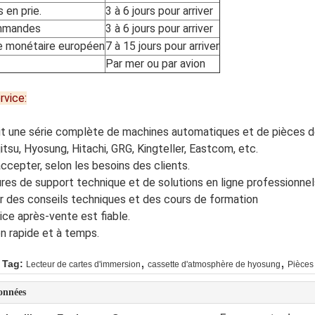
 en prie.
3 à 6 jours pour arriver
mmandes
3 à 6 jours pour arriver
 monétaire européen
7 à 15 jours pour arriver
Par mer ou par avion
rvice:
nit une série complète de machines automatiques et de pièces d
itsu, Hyosung, Hitachi, GRG, Kingteller, Eastcom, etc.
ccepter, selon les besoins des clients.
ures de support technique et de solutions en ligne professionnel
ir des conseils techniques et des cours de formation
ice après-vente est fiable.
on rapide et à temps.
,
,
 Tag:
Lecteur de cartes d'immersion
cassette d'atmosphère de hyosung
Pièces
onnées