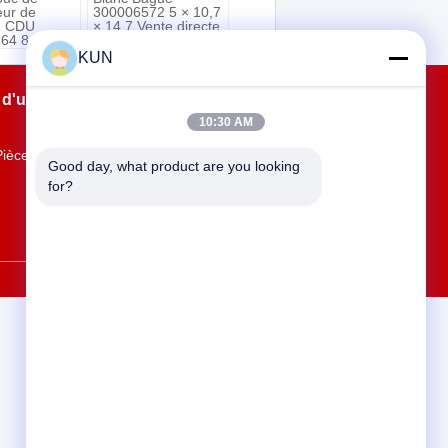
eur de
300006572 5 × 10,7
g CDU
× 14,7 Vente directe
64 8 × 11 ×
d&#39;usine
directe
KUN
sine
 d'usine
Contacts
Plan du site
10:30 AM
Pièce 1901, bâtiment 9, Jingdong Dadao,
Good day, what product are you looking 
Jingdong Zhigu, Yantian, Fenggang,
for?
Dongguan, Guangdong, Chine
kun@hekiosk.com