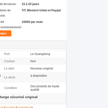
de livraison:
15 à 20 jours
tions de
T/T, Western Union et Paypal
ent:
ité
10000 par mois
rovisionnement:
tact
Port:
Le Guangdong
Couleur:
Noir
Le style:
Nouveau original
é
à disposition
Le stock:
Des produits de haute
Condition:
qualité
arge sécurisé original