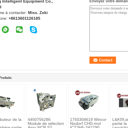
 Intelligent Equipment Co.,
Envoyez votre deman
d
ne à contacter:
Miss. Zeki
one:
+8613601126185
Produits
ibuteur de la
4450756286
1750304619 Wincor
L&#39;a
Module de sélection
Nixdorf CHD-mot
partie l
phère partie
Assy NCR S2
ICT3H5-3A2790
caoutch