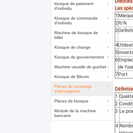
Diebold
kiosque de paiement
Les spéc
d'individu
1
Marqu
Kiosque de commande
2
R/N
d'individu
3
Définit
Machine de kiosque de
billet
4
Utilisa
Kiosque de change
5
Inventa
Kiosque de gouvernement
6
Empla
de l'us
Machine visuelle de guichet
7
Port
Kiosque de Bitcoin
Pièces de rechange
Définitio
d'atmosphère
1
Qualit
Pièces de kiosque
2
Condit
Module de la machine
3
Le pri
bancaire
4
Nombr
pièce