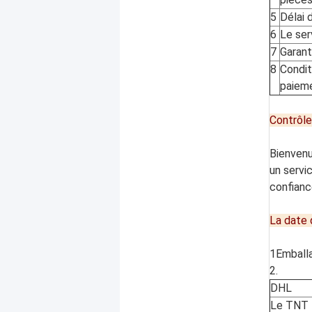
5
Délai d
6
Le ser
7
Garant
8
Condit
paiem
Contrôle 
Bienvenu
un servi
confianc
La date d
1Emballa
2.
DHL
Le TNT