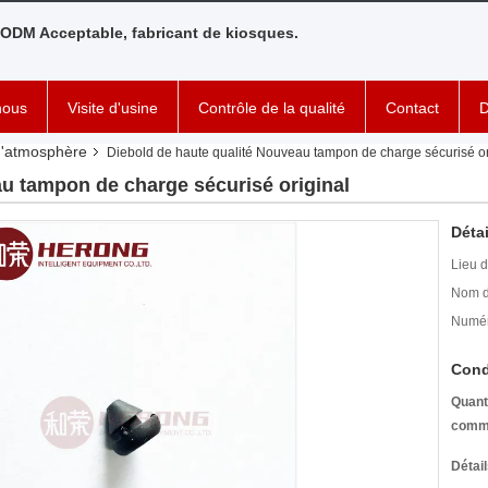
ODM Acceptable, fabricant de kiosques.
nous
Visite d'usine
Contrôle de la qualité
Contact
D
d'atmosphère
Diebold de haute qualité Nouveau tampon de charge sécurisé or
au tampon de charge sécurisé original
Détai
Lieu d
Nom d
Numér
Cond
Quant
comm
Détai