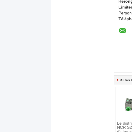
Herong
Limite
Person
Téléph
Autres 
Le distr
NCR S2
d'atmos