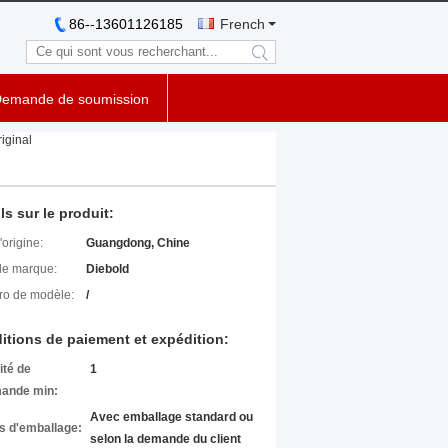
86--13601126185
French
search
emande de soumission
iginal
ls sur le produit:
'origine:
Guangdong, Chine
e marque:
Diebold
o de modèle:
/
itions de paiement et expédition:
ité de
1
ande min:
Avec emballage standard ou
ls d'emballage:
selon la demande du client