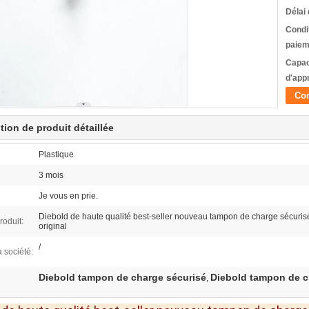
Délai 
Condi
paiem
Capac
d'app
Con
tion de produit détaillée
Plastique
3 mois
Je vous en prie.
Diebold de haute qualité best-seller nouveau tampon de charge sécuris
oduit:
original
/
 société:
Diebold tampon de charge sécurisé
Diebold tampon de ch
,