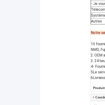
- Je vous
Téléco
Système
Autres
Notre se
1Il four
NMD, Fuj
2. OEM a
3. 24 he
4- Fourn
5Le serv
6Livrais
Produit
Coord