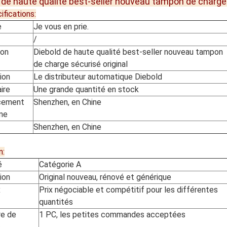
 de haute qualité best-seller nouveau tampon de charge 
ifications:
e
Je vous en prie.
/
ion
Diebold de haute qualité best-seller nouveau tampon
de charge sécurisé original
tion
Le distributeur automatique Diebold
ire
Une grande quantité en stock
cement
Shenzhen, en Chine
ine
Shenzhen, en Chine
n:
é
Catégorie A
ion
Original nouveau, rénové et générique
x
Prix négociable et compétitif pour les différentes
quantités
e de
1 PC, les petites commandes acceptées
s