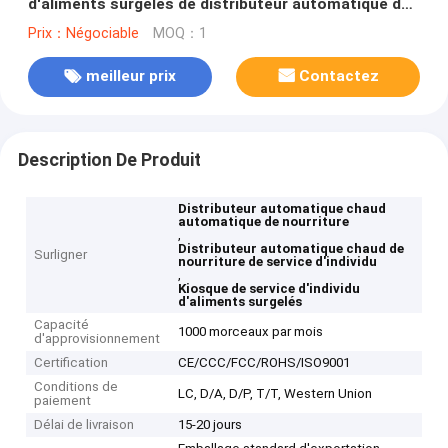
d'aliments surgelés de distributeur automatique de
nourriture
Prix：Négociable
MOQ：1
meilleur prix
Contactez
Description De Produit
Distributeur automatique chaud
automatique de nourriture
,
Distributeur automatique chaud de
Surligner
nourriture de service d'individu
,
Kiosque de service d'individu
d'aliments surgelés
Capacité
1000 morceaux par mois
d'approvisionnement
Certification
CE/CCC/FCC/ROHS/ISO9001
Conditions de
LC, D/A, D/P, T/T, Western Union
paiement
Délai de livraison
15-20 jours